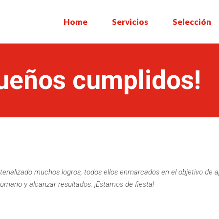
Home
Servicios
Selección
sueños cumplidos!
rializado muchos logros, todos ellos enmarcados en el objetivo de ap
humano y alcanzar resultados. ¡Estamos de fiesta!