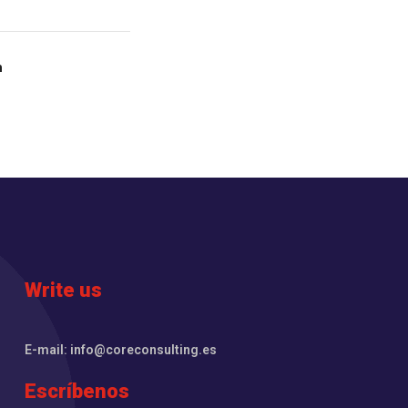
n
Write us
E-mail: info@coreconsulting.es
Escríbenos