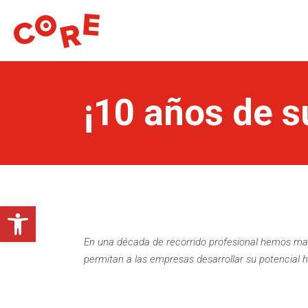
¡10 años de 
Open toolbar
En una década de recorrido profesional hemos mate
permitan a las empresas desarrollar su potencial 