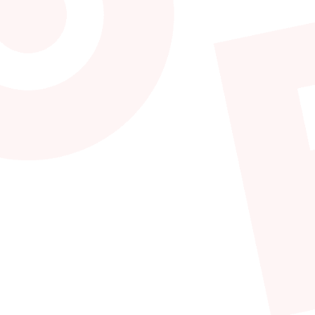
formar.
emos soluciones a medida, porque somos conscientes 
opia cultura, procesos y objetivos. Por ello, para nosotr
iente poniéndonos en sus zapatos, para luego volver a los
tativas.
 el entendimiento profundo del negocio de cada cliente,
tar posibles acciones de mejora. Además, asesoramos en l
sos.
amos planes estratégicos de transformación y acompañam
ndo el correspondiente seguimiento. ¡Y lo hacemos con