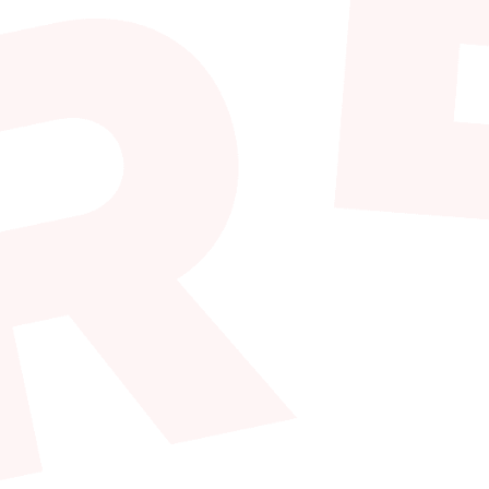
de que cada empresa es un mundo, con
as el primer paso es siempre el de conocer
 nuestros y dar asesoría ajustada a
 ayudamos a definir necesidades y a
a priorización y en el análisis de
os a los clientes en su implantación,
 corazón!