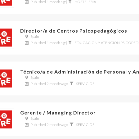
Published 1 month ago
HOSTELERIA
Director/a de Centros Psicopedagógicos
Spain
Published 1 month ago
EDUCACION Y ATENCION PSICOPE
Técnico/a de Administración de Personal y An
Spain
Published 2 months ago
SERVICIOS
Gerente / Managing Director
Spain
Published 2 months ago
SERVICIOS