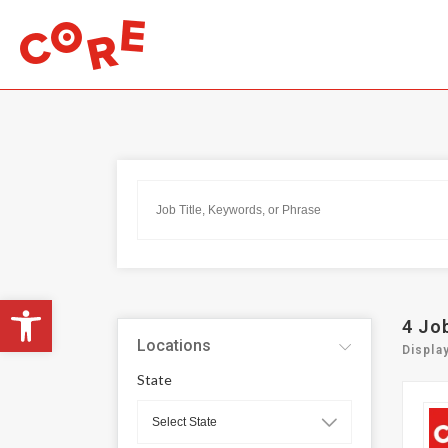
Open toolbar
4
Jo
Locations
Displa
State