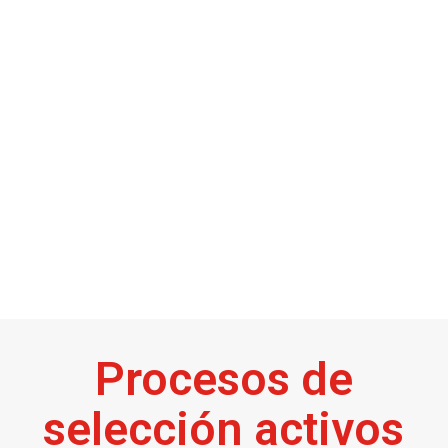
acelerado donde parece que no hay tiempo
para actividades como la vuestra
valoráramos encontrar un espacio de
reflexión excelentemente liderado por
vosotras.
Marc Carrera / Sagardoy Abogados
Procesos de
selección activos