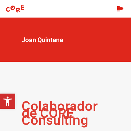
Joan Quintana
Open toolbar
Colaborador
de CORE
Consulting